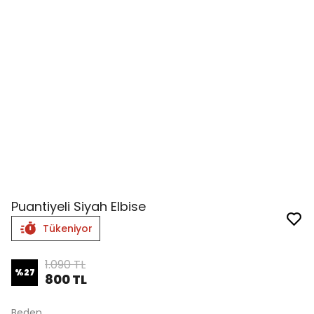
Puantiyeli Siyah Elbise
Tükeniyor
1.090 TL
%
27
800 TL
Beden