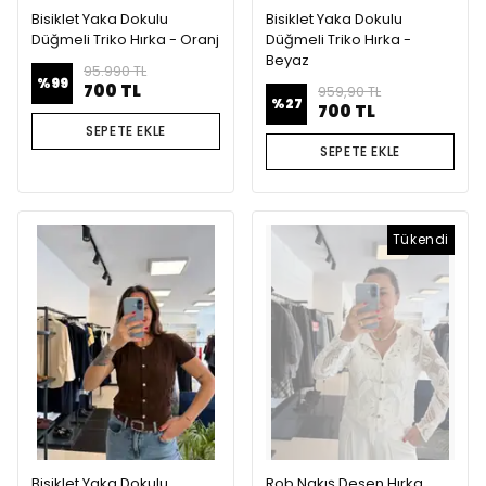
Bisiklet Yaka Dokulu
Bisiklet Yaka Dokulu
Düğmeli Triko Hırka - Oranj
Düğmeli Triko Hırka -
Beyaz
95.990 TL
%
99
700 TL
959,90 TL
%
27
700 TL
SEPETE EKLE
SEPETE EKLE
Tükendi
Bisiklet Yaka Dokulu
Rob Nakış Desen Hırka