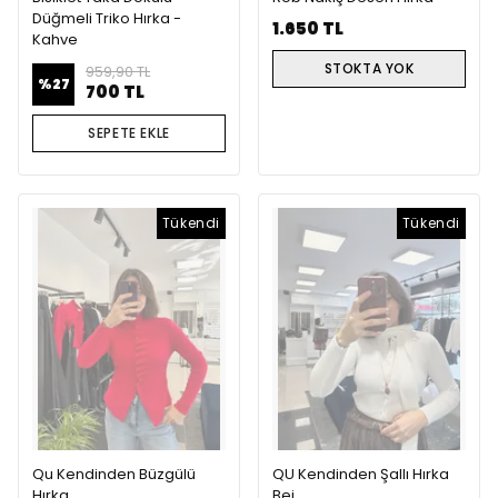
Düğmeli Triko Hırka -
1.650 TL
Kahve
STOKTA YOK
959,90 TL
%
27
700 TL
SEPETE EKLE
Tükendi
Tükendi
Qu Kendinden Büzgülü
QU Kendinden Şallı Hırka
Hırka
Bej