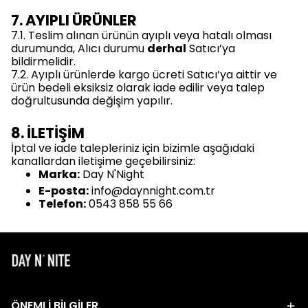
7. AYIPLI ÜRÜNLER
7.1. Teslim alınan ürünün ayıplı veya hatalı olması
durumunda, Alıcı durumu
derhal
Satıcı’ya
bildirmelidir.
7.2. Ayıplı ürünlerde kargo ücreti Satıcı’ya aittir ve
ürün bedeli eksiksiz olarak iade edilir veya talep
doğrultusunda değişim yapılır.
8. İLETİŞİM
İptal ve iade talepleriniz için bizimle aşağıdaki
kanallardan iletişime geçebilirsiniz:
Marka:
Day N'Night
E-posta:
info@daynnight.com.tr
Telefon:
0543 858 55 66
ÖNEMLİ BİLGİLER