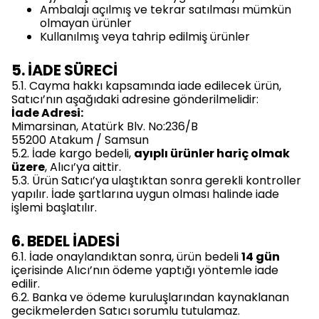
Ambalajı açılmış ve tekrar satılması mümkün
olmayan ürünler
Kullanılmış veya tahrip edilmiş ürünler
5. İADE SÜRECİ
5.1. Cayma hakkı kapsamında iade edilecek ürün,
Satıcı’nın aşağıdaki adresine gönderilmelidir:
İade Adresi:
Mimarsinan, Atatürk Blv. No:236/B
55200 Atakum / Samsun
5.2. İade kargo bedeli,
ayıplı ürünler hariç olmak
üzere
, Alıcı’ya aittir.
5.3. Ürün Satıcı’ya ulaştıktan sonra gerekli kontroller
yapılır. İade şartlarına uygun olması halinde iade
işlemi başlatılır.
6. BEDEL İADESİ
6.1. İade onaylandıktan sonra, ürün bedeli
14 gün
içerisinde Alıcı’nın ödeme yaptığı yöntemle iade
edilir.
6.2. Banka ve ödeme kuruluşlarından kaynaklanan
gecikmelerden Satıcı sorumlu tutulamaz.