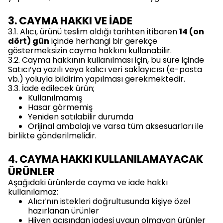
3. CAYMA HAKKI VE İADE
3.1. Alıcı, ürünü teslim aldığı tarihten itibaren
14 (on
dört) gün
içinde herhangi bir gerekçe
göstermeksizin cayma hakkını kullanabilir.
3.2. Cayma hakkının kullanılması için, bu süre içinde
Satıcı’ya yazılı veya kalıcı veri saklayıcısı (e-posta
vb.) yoluyla bildirim yapılması gerekmektedir.
3.3. İade edilecek ürün;
Kullanılmamış
Hasar görmemiş
Yeniden satılabilir durumda
Orijinal ambalajı ve varsa tüm aksesuarları ile
birlikte gönderilmelidir.
4. CAYMA HAKKI KULLANILAMAYACAK
ÜRÜNLER
Aşağıdaki ürünlerde cayma ve iade hakkı
kullanılamaz:
Alıcı’nın istekleri doğrultusunda kişiye özel
hazırlanan ürünler
Hijyen açısından iadesi uygun olmayan ürünler