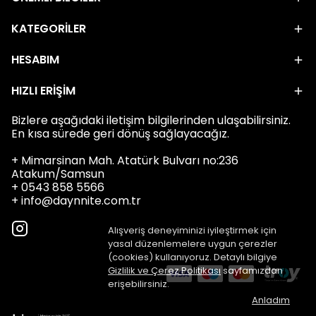
KATEGORİLER
HESABIM
HIZLI ERİŞİM
Bizlere aşağıdaki iletişim bilgilerinden ulaşabilirsiniz.
En kısa sürede geri dönüş sağlayacağız.
+ Mimarsinan Mah. Atatürk Bulvarı no:236
Atakum/Samsun
+ 0543 858 5566
+
info@daynnite.com.tr
Alışveriş deneyiminizi iyileştirmek için
yasal düzenlemelere uygun çerezler
(cookies) kullanıyoruz. Detaylı bilgiye
Gizlilik ve Çerez Politikası
sayfamızdan
erişebilirsiniz.
Anladım