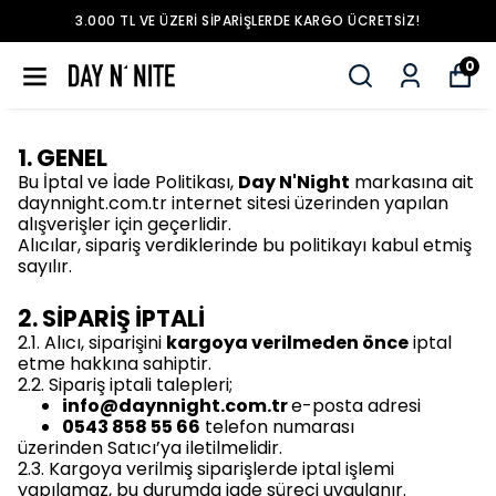
3.000 TL VE ÜZERI SIPARIŞLERDE KARGO ÜCRETSIZ!
0
1. GENEL
Bu İptal ve İade Politikası,
Day N'Night
markasına ait
daynnight.com.tr
internet sitesi üzerinden yapılan
alışverişler için geçerlidir.
Alıcılar, sipariş verdiklerinde bu politikayı kabul etmiş
sayılır.
2. SİPARİŞ İPTALİ
2.1. Alıcı, siparişini
kargoya verilmeden önce
iptal
etme hakkına sahiptir.
2.2. Sipariş iptali talepleri;
info@daynnight.com.tr
e-posta adresi
0543 858 55 66
telefon numarası
üzerinden Satıcı’ya iletilmelidir.
2.3. Kargoya verilmiş siparişlerde iptal işlemi
yapılamaz, bu durumda iade süreci uygulanır.