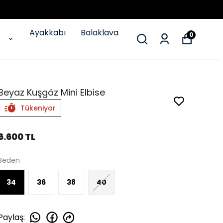
Ayakkabı
Balaklava
0
Beyaz Kuşgöz Mini Elbise
Tükeniyor
6.600 TL
Beden
34
36
38
40
Paylaş
: