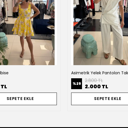
lbise
Asimetrik Yelek Pantolon Ta
2.800 TL
%
29
 TL
2.000 TL
SEPETE EKLE
SEPETE EKLE