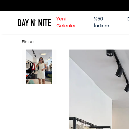
Yeni
%50
Gelenler
İndirim
Elbise