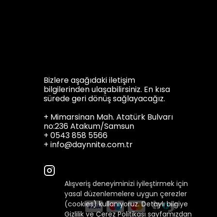
Bizlere aşağıdaki iletişim
bilgilerinden ulaşabilirsiniz. En kısa
sürede geri dönüş sağlayacağız.
+ Mimarsinan Mah. Atatürk Bulvarı
no:236 Atakum/Samsun
+ 0543 858 5566
+
info@daynnite.com.tr
Alışveriş deneyiminizi iyileştirmek için
yasal düzenlemelere uygun çerezler
(cookies) kullanıyoruz. Detaylı bilgiye
Gizlilik ve Çerez Politikası
sayfamızdan