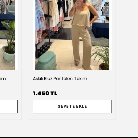
kım
Askılı Bluz Pantolon Takım
Baro
1.450 TL
2.2
SEPETE EKLE