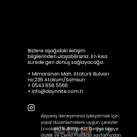
Bizlere aşağıdaki iletişim
bilgilerinden ulaşabilirsiniz. En kısa
sürede geri dönüş sağlayacağız.
+ Mimarsinan Mah. Atatürk Bulvarı
no:236 Atakum/Samsun
+ 0543 858 5566
+
info@daynnite.com.tr
Alışveriş deneyiminizi iyileştirmek için
yasal düzenlemelere uygun çerezler
(cookies) kullanıyoruz. Detaylı bilgiye
Gizlilik ve Çerez Politikası
sayfamızdan