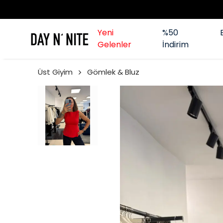
Yeni
%50
Gelenler
İndirim
Üst Giyim
Gömlek & Bluz