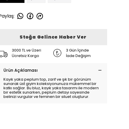
Paylaş
:
Stoğa Gelince Haber Ver
3000 TL ve Üzeri
3 Gün İçinde
Ücretsiz Kargo
İade Değişim
Ürün Açıklaması
Kayık yaka peplum top, zarif ve şık bir görünüm
sunarak üst giyim koleksiyonunuza mükemmel bir
katkı sağlar. Bu bluz, kayık yaka tasarımı ile modern
bir estetik sunarken, peplum detayı sayesinde
belinizi vurgular ve feminen bir siluet oluşturur.