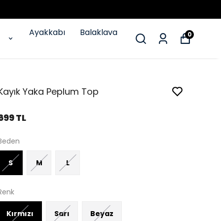
Ayakkabı
Balaklava
0
Kayık Yaka Peplum Top
699 TL
Beden
S
M
L
Renk
Kırmızı
Sarı
Beyaz