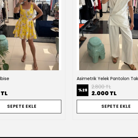
lbise
Asimetrik Yelek Pantolon Ta
2.800 TL
%
29
 TL
2.000 TL
SEPETE EKLE
SEPETE EKLE