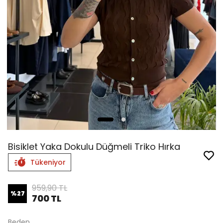
Bisiklet Yaka Dokulu Düğmeli Triko Hırka
Tükeniyor
959,90 TL
%
27
700 TL
Beden