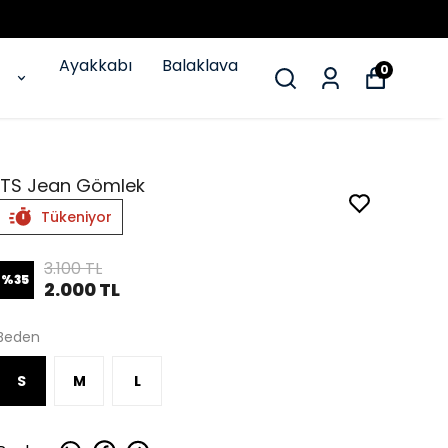
Ayakkabı
Balaklava
0
ITS Jean Gömlek
Tükeniyor
3.100 TL
%
35
2.000 TL
Beden
S
M
L