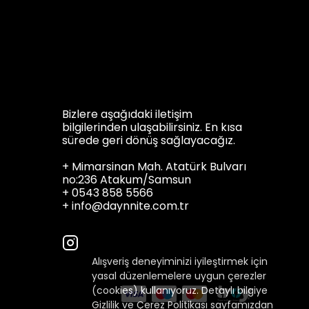
Bizlere aşağıdaki iletişim
bilgilerinden ulaşabilirsiniz. En kısa
sürede geri dönüş sağlayacağız.
+ Mimarsinan Mah. Atatürk Bulvarı
no:236 Atakum/Samsun
+ 0543 858 5566
+
info@daynnite.com.tr
Alışveriş deneyiminizi iyileştirmek için
yasal düzenlemelere uygun çerezler
(cookies) kullanıyoruz. Detaylı bilgiye
Gizlilik ve Çerez Politikası
sayfamızdan