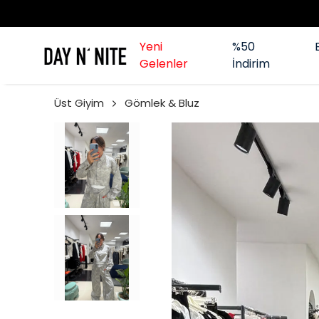
Yeni
%50
Gelenler
İndirim
Üst Giyim
Gömlek & Bluz