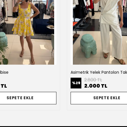
lbise
Asimetrik Yelek Pantolon Ta
2.800 TL
%
29
 TL
2.000 TL
SEPETE EKLE
SEPETE EKLE