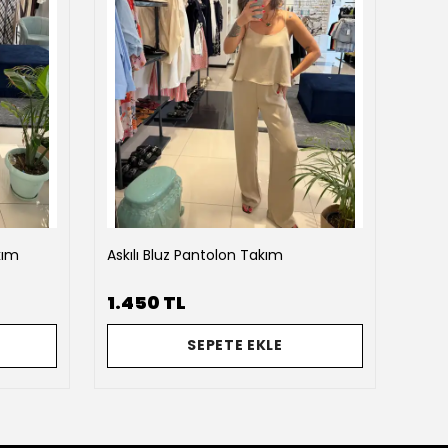
kım
Askılı Bluz Pantolon Takım
Baro
1.450 TL
2.2
SEPETE EKLE