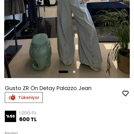
Gusto ZR Ön Detay Palazzo Jean
Tükeniyor
1.200 TL
%
50
600 TL
Beden